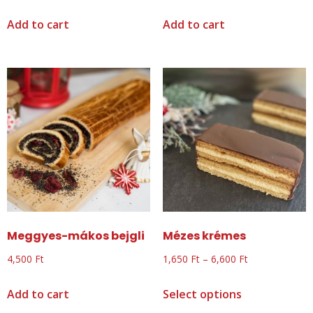
Add to cart
Add to cart
Meggyes-mákos bejgli
Mézes krémes
4,500
Ft
1,650
Ft
–
6,600
Ft
Add to cart
Select options