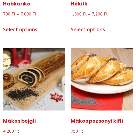
Habkarika
Hókifli
700
Ft
–
7,000
Ft
1,800
Ft
–
7,200
Ft
Select options
Select options
Mákos bejgli
Mákos pozsonyi kifli
4,200
Ft
750
Ft