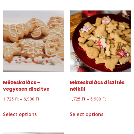
Mézeskalács –
Mézeskalács díszítés
vegyesen díszítve
nélkül
1,725
Ft
–
6,900
Ft
1,725
Ft
–
6,900
Ft
Select options
Select options