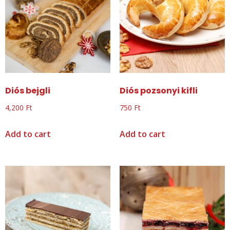
Diós bejgli
Diós pozsonyi kifli
4,200
Ft
750
Ft
Add to cart
Add to cart