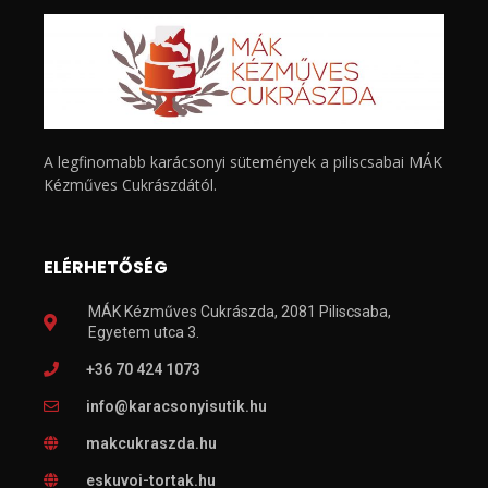
A legfinomabb karácsonyi sütemények a piliscsabai MÁK
Kézműves Cukrászdától.
ELÉRHETŐSÉG
MÁK Kézműves Cukrászda, 2081 Piliscsaba,
Egyetem utca 3.
+36 70 424 1073
info@karacsonyisutik.hu
makcukraszda.hu
eskuvoi-tortak.hu