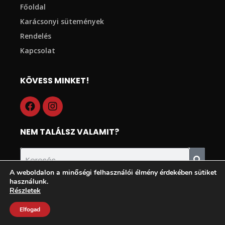
Főoldal
Karácsonyi sütemények
Rendelés
Kapcsolat
KÖVESS MINKET!
NEM TALÁLSZ VALAMIT?
A weboldalon a minőségi felhasználói élmény érdekében sütiket
használunk.
Részletek
© Minden jog fenntartva! |
Adatvédelmi tájékoztató
|
ÁSZF
|
Elfogad
Süti szabályzat
| Made with
by
MÁK Kézműves Cukrászda