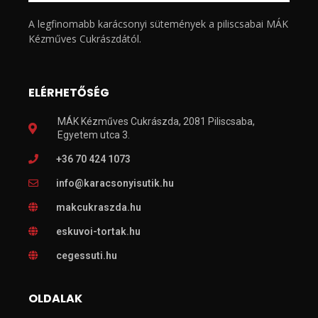
A legfinomabb karácsonyi sütemények a piliscsabai MÁK
Kézműves Cukrászdától.
ELÉRHETŐSÉG
MÁK Kézműves Cukrászda, 2081 Piliscsaba,
Egyetem utca 3.
+36 70 424 1073
info@karacsonyisutik.hu
makcukraszda.hu
eskuvoi-tortak.hu
cegessuti.hu
OLDALAK