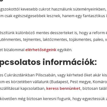
szokottól kevesebb cukrot használunk süteményeinkben, h
em csak egészségesebbek lesznek, hanem egy fantasztikus í
zítünk különböző mentes desszerteket is, hogy a reform ét
uténmentes, tejmentes, laktózmentes, tojásmentes, paleo, v
et bizalommal
elérhetőségeink
egyikén.
apcsolatos információk:
Cukrászdánkban Piliscsabán, vagy kérheted őket akár kiszá
. 50 km-es körzetében vállalunk (Budapest, Pest megye, Ko
szállítással kapcsolatban,
keress bennünket
, biztosan tal
 követően még biztosan keresni fogunk, hogy egyeztessük a 