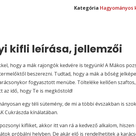
Kategória
Hagyományos k
kifli leírása, jellemzői
kel, hogy a mák rajongók kedvére is tegyünk! A Mákos pozsony
termelőktől beszerezni. Tudtad, hogy a mák a bőség jelképe?
rácsonykor fogyasztott menübe. Tölteléke kellően szaftos, őrö
t az idő, hogy Te is megkóstold!
mányosan egy téli sütemény, de mi a többi évszakban is szok
ÁK Cukrászda kínálatában.
zsonyi kifliket, akkor itt van rá a kedvező alkalom, hisze
átok próbálni helyben. De akár elő is rendelhetitek a karác