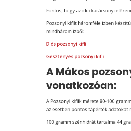
Fontos, hogy az idei karácsonyi előren
Pozsonyi kiflit háromféle ízben készí
mindhárom ízből:
Diós pozsonyi kifli
Gesztenyés pozsonyi kifli
A Mákos pozsony
vonatkozóan:
A Pozsonyi kiflik mérete 80-100 gramm/
az esetben pontos tápérték adatokat mo
100 gramm szénhidrát tartalma 44 g