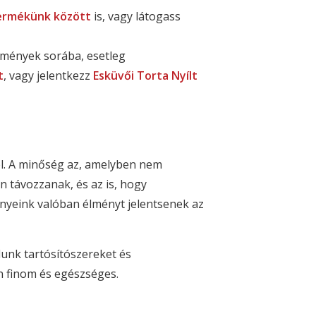
ermékünk között
is, vagy látogass
emények sorába, esetleg
t
, vagy jelentkezz
Esküvői Torta Nyílt
l. A minőség az, amelyben nem
 távozzanak, és az is, hogy
nyeink valóban élményt jelentsenek az
unk tartósítószereket és
n finom és egészséges.