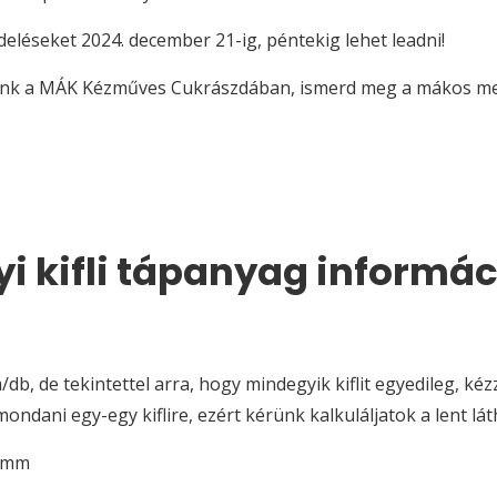
deléseket 2024. december 21-ig, péntekig lehet leadni!
tünk a MÁK Kézműves Cukrászdában, ismerd meg a mákos melle
i kifli tápanyag informá
db, de tekintettel arra, hogy mindegyik kiflit egyedileg, k
ndani egy-egy kiflire, ezért kérünk kalkuláljatok a lent lá
ramm