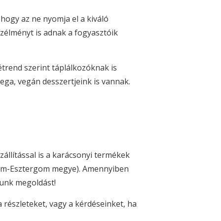
ogy az ne nyomja el a kiváló
zélményt is adnak a fogyasztóik
rend szerint táplálkozóknak is
ega, vegán desszertjeink is vannak.
llítással is a karácsonyi termékek
márom-Esztergom megye). Amennyiben
álunk megoldást!
részleteket, vagy a kérdéseinket, ha