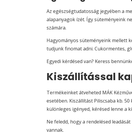
Az egészségtudatosság jegyében a meg
alapanyagok ízét. Így süteményeink n
számára.
Hagyományos süteményeink mellett kés
tudjunk finomat adni. Cukormentes, gl
Egyedi kérdésed van? Keress bennünk
Kiszállítással k
Termékeinket átveheted MÁK Kézműves 
esetében. Kiszállítást Piliscsaba kb
különleges igényed, kérésed lenne a ki
Ne feledd, hogy a rendelésed leadását
vannak.