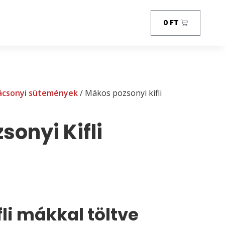
0
FT
ácsonyi sütemények
/ Mákos pozsonyi kifli
onyi Kifli
fli mákkal töltve