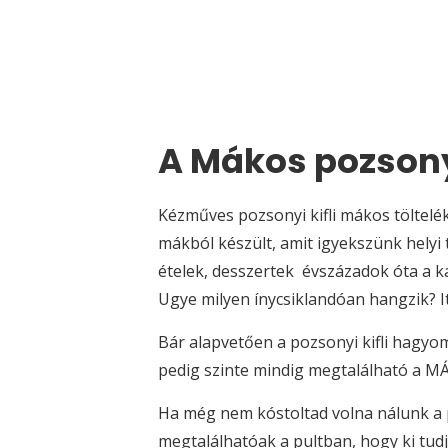
A Mákos pozsonyi 
Kézműves pozsonyi kifli mákos töltelék
mákból készült, amit igyekszünk helyi 
ételek, desszertek évszázadok óta a ka
Ugye milyen ínycsiklandóan hangzik? It
Bár alapvetően a pozsonyi kifli hagyo
pedig szinte mindig megtalálható a M
Ha még nem kóstoltad volna nálunk a po
megtalálhatóak a pultban, hogy ki tudj