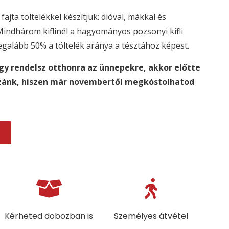
fajta töltelékkel készítjük: dióval, mákkal és
 Mindhárom kiflinél a hagyományos pozsonyi kifli
egalább 50% a töltelék aránya a tésztához képest.
gy rendelsz otthonra az ünnepekre, akkor előtte
zzánk, hiszen már novembertől megkóstolhatod
Kérheted dobozban is
Személyes átvétel