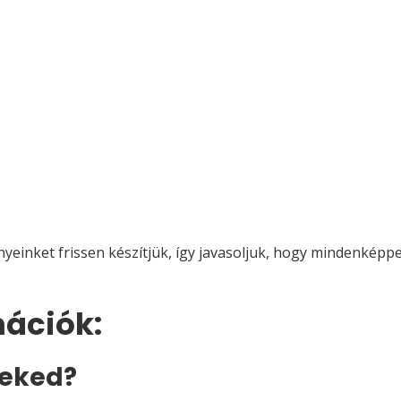
einket frissen készítjük, így javasoljuk, hogy mindenképpe
mációk:
Neked?