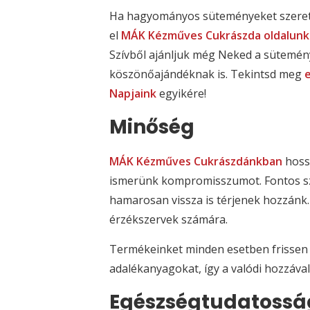
Ha hagyományos süteményeket szeretn
el
MÁK Kézműves Cukrászda oldalunk
Szívből ajánljuk még Neked a sütemén
köszönőajándéknak is. Tekintsd meg
Napjaink
egyikére!
Minőség
MÁK Kézműves Cukrászdánkban
hoss
ismerünk kompromisszumot. Fontos szá
hamarosan vissza is térjenek hozzánk
érzékszervek számára.
Termékeinket minden esetben frissen 
adalékanyagokat, így a valódi hozzáva
Egészségtudatossá