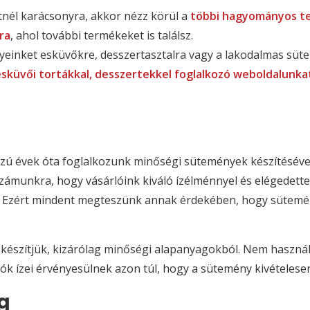
él karácsonyra, akkor nézz körül a
többi hagyományos t
ra
, ahol további termékeket is találsz.
yeinket esküvőkre, desszertasztalra vagy a lakodalmas süt
esküvői tortákkal, desszertekkel foglalkozó weboldalunka
zú évek óta foglalkozunk minőségi sütemények készítéséve
munkra, hogy vásárlóink kiváló ízélménnyel és elégedetten
. Ezért mindent megteszünk annak érdekében, hogy sütemé
készítjük, kizárólag minőségi alapanyagokból. Nem használ
lók ízei érvényesülnek azon túl, hogy a sütemény kivételese
g