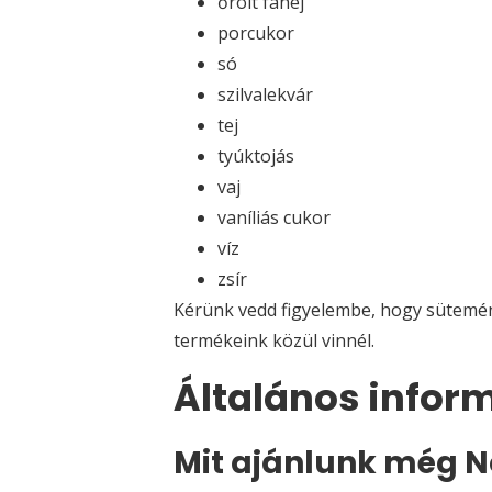
őrölt fahéj
porcukor
só
szilvalekvár
tej
tyúktojás
vaj
vaníliás cukor
víz
zsír
Kérünk vedd figyelembe, hogy sütemény
termékeink közül vinnél.
Általános infor
Mit ajánlunk még 