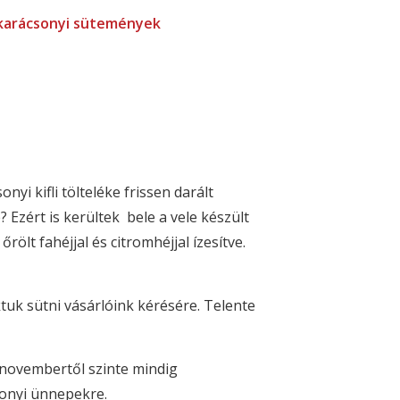
arácsonyi sütemények
i kifli tölteléke frissen darált
 Ezért is kerültek bele a vele készült
lt fahéjjal és citromhéjjal ízesítve.
tuk sütni vásárlóink kérésére. Telente
n novembertől szinte mindig
sonyi ünnepekre.