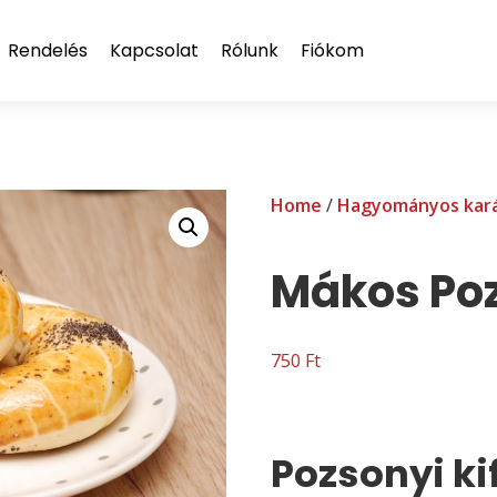
Rendelés
Kapcsolat
Rólunk
Fiókom
Home
/
Hagyományos kar
Mákos Pozs
750
Ft
Pozsonyi ki