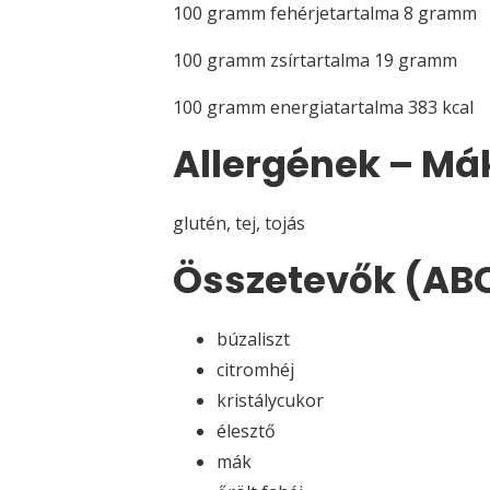
100 gramm fehérjetartalma 8 gramm
100 gramm zsírtartalma 19 gramm
100 gramm energiatartalma 383 kcal
Allergének – Mák
glutén, tej, tojás
Összetevők (ABC
búzaliszt
citromhéj
kristálycukor
élesztő
mák