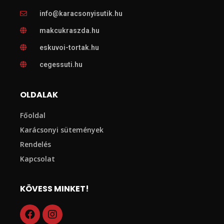
info@karacsonyisutik.hu
makcukraszda.hu
eskuvoi-tortak.hu
cegessuti.hu
OLDALAK
Főoldal
Karácsonyi sütemények
Rendelés
Kapcsolat
KÖVESS MINKET!