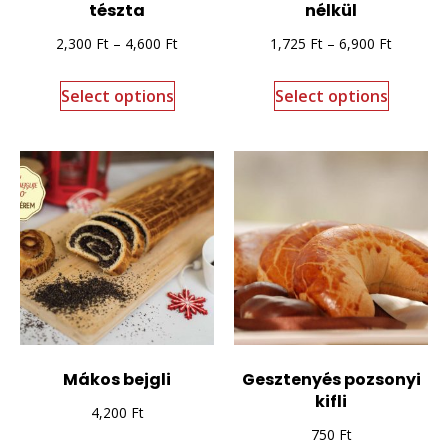
tészta
nélkül
2,300
Ft
–
4,600
Ft
1,725
Ft
–
6,900
Ft
Select options
Select options
Mákos bejgli
Gesztenyés pozsonyi
kifli
4,200
Ft
750
Ft