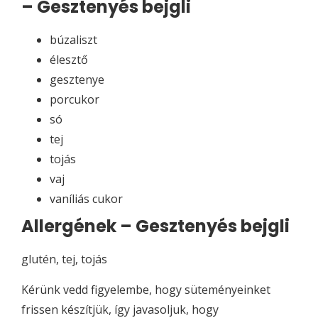
– Gesztenyés bejgli
búzaliszt
élesztő
gesztenye
porcukor
só
tej
tojás
vaj
vaníliás cukor
Allergének – Gesztenyés bejgli
glutén, tej, tojás
Kérünk vedd figyelembe, hogy süteményeinket
frissen készítjük, így javasoljuk, hogy