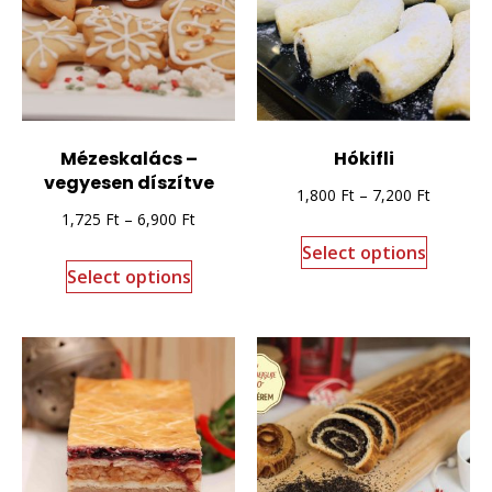
Mézeskalács –
Hókifli
vegyesen díszítve
1,800
Ft
–
7,200
Ft
1,725
Ft
–
6,900
Ft
Select options
Select options