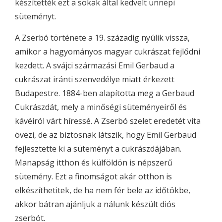
készítették ezt a sokak által kedvelt ünnepi
süteményt.
A Zserbó története a 19. századig nyúlik vissza,
amikor a hagyományos magyar cukrászat fejlődni
kezdett. A svájci származási Emil Gerbaud a
cukrászat iránti szenvedélye miatt érkezett
Budapestre. 1884-ben alapította meg a Gerbaud
Cukrászdát, mely a minőségi süteményeiről és
kávéiról várt híressé. A Zserbó szelet eredetét vita
övezi, de az biztosnak látszik, hogy Emil Gerbaud
fejlesztette ki a süteményt a cukrászdájában.
Manapság itthon és külföldön is népszerű
sütemény. Ezt a finomságot akár otthon is
elkészíthetitek, de ha nem fér bele az időtökbe,
akkor bátran ajánljuk a nálunk készült diós
zserbót.