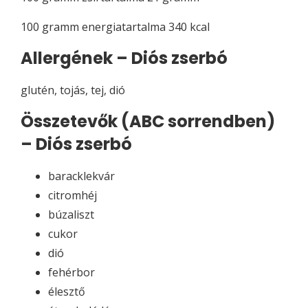
100 gramm energiatartalma 340 kcal
Allergének – Diós zserbó
glutén, tojás, tej, dió
Összetevők (ABC sorrendben)
– Diós zserbó
baracklekvár
citromhéj
búzaliszt
cukor
dió
fehérbor
élesztő