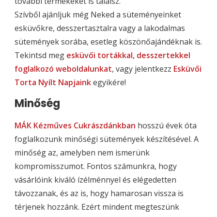
további termékeket is találsz.
Szívből ajánljuk még Neked a süteményeinket
esküvőkre, desszertasztalra vagy a lakodalmas
sütemények sorába, esetleg köszönőajándéknak is.
Tekintsd meg
esküvői tortákkal, desszertekkel
foglalkozó weboldalunkat
, vagy jelentkezz
Esküvői
Torta Nyílt Napjaink
egyikére!
Minőség
MÁK Kézműves Cukrászdánkban
hosszú évek óta
foglalkozunk minőségi sütemények készítésével. A
minőség az, amelyben nem ismerünk
kompromisszumot. Fontos számunkra, hogy
vásárlóink kiváló ízélménnyel és elégedetten
távozzanak, és az is, hogy hamarosan vissza is
térjenek hozzánk. Ezért mindent megteszünk