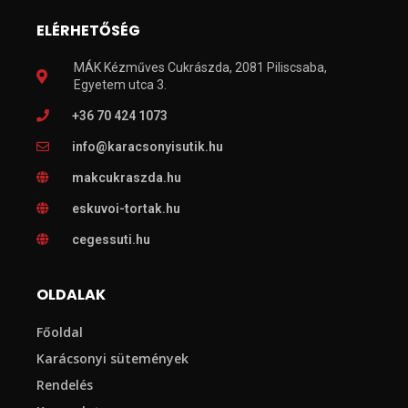
ELÉRHETŐSÉG
MÁK Kézműves Cukrászda, 2081 Piliscsaba,
Egyetem utca 3.
+36 70 424 1073
info@karacsonyisutik.hu
makcukraszda.hu
eskuvoi-tortak.hu
cegessuti.hu
OLDALAK
Főoldal
Karácsonyi sütemények
Rendelés