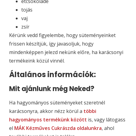
étcsokoládé
tojás
vaj
zsír
Kérünk vedd figyelembe, hogy süteményeinket
frissen készítjük, így javasoljuk, hogy
mindenképpen jelezd nekünk előre, ha karácsonyi
termékeink közül vinnél.
Általános információk:
Mit ajánlunk még Neked?
Ha hagyományos süteményeket szeretnél
karácsonyra, akkor nézz körül a
többi
hagyományos termékünk között
is, vagy látogass
el
MÁK Kézműves Cukrászda oldalunkra
, ahol