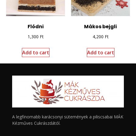
Flódni
Mákos bejgli
1,300
Ft
4,200
Ft
Add to cart
Add to cart
A legfinomabb karácsonyi sütemények a piliscsabai MÁK
Kézműves Cukrászdától.