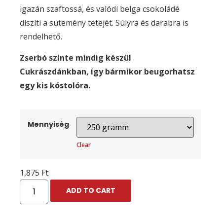
igazán szaftossá, és valódi belga csokoládé
díszíti a sütemény tetejét. Súlyra és darabra is
rendelhető.
Zserbó szinte mindig készül
Cukrászdánkban, így bármikor beugorhatsz
egy kis kóstolóra.
Mennyiség
Clear
1,875
Ft
ADD TO CART