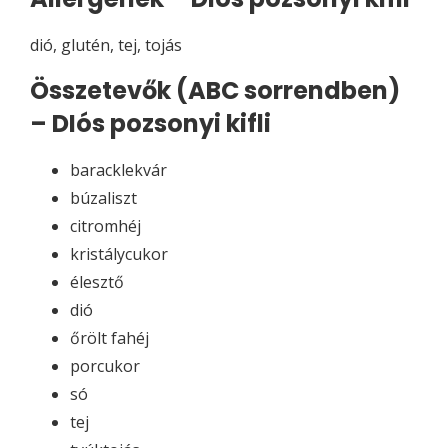
dió, glutén, tej, tojás
Összetevők (ABC sorrendben)
– DIós pozsonyi kifli
baracklekvár
búzaliszt
citromhéj
kristálycukor
élesztő
dió
őrölt fahéj
porcukor
só
tej