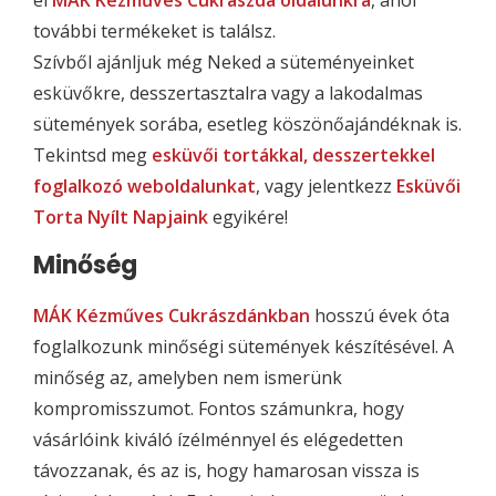
el
MÁK Kézműves Cukrászda oldalunkra
, ahol
további termékeket is találsz.
Szívből ajánljuk még Neked a süteményeinket
esküvőkre, desszertasztalra vagy a lakodalmas
sütemények sorába, esetleg köszönőajándéknak is.
Tekintsd meg
esküvői tortákkal, desszertekkel
foglalkozó weboldalunkat
, vagy jelentkezz
Esküvői
Torta Nyílt Napjaink
egyikére!
Minőség
MÁK Kézműves Cukrászdánkban
hosszú évek óta
foglalkozunk minőségi sütemények készítésével. A
minőség az, amelyben nem ismerünk
kompromisszumot. Fontos számunkra, hogy
vásárlóink kiváló ízélménnyel és elégedetten
távozzanak, és az is, hogy hamarosan vissza is