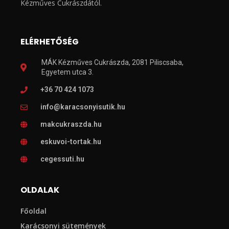
Kézműves Cukrászdától.
ELÉRHETŐSÉG
MÁK Kézműves Cukrászda, 2081 Piliscsaba,
Egyetem utca 3.
+36 70 424 1073
info@karacsonyisutik.hu
makcukraszda.hu
eskuvoi-tortak.hu
cegessuti.hu
OLDALAK
Főoldal
Karácsonyi sütemények