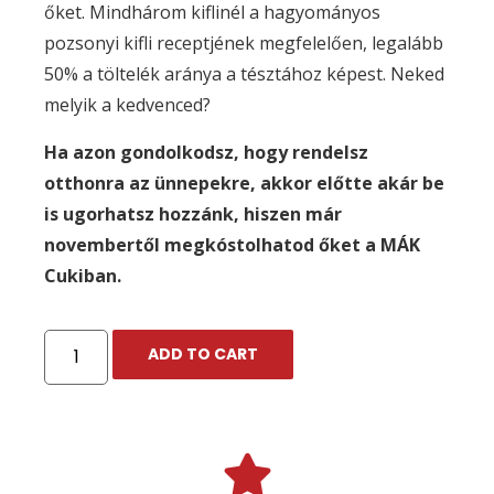
őket. Mindhárom kiflinél a hagyományos
pozsonyi kifli receptjének megfelelően, legalább
50% a töltelék aránya a tésztához képest. Neked
melyik a kedvenced?
Ha azon gondolkodsz, hogy rendelsz
otthonra az ünnepekre, akkor előtte akár be
is ugorhatsz hozzánk, hiszen már
novembertől megkóstolhatod őket a MÁK
Cukiban.
ADD TO CART