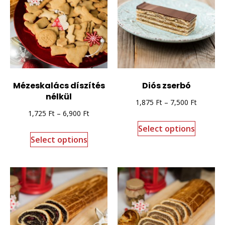
Mézeskalács díszítés
Diós zserbó
nélkül
1,875
Ft
–
7,500
Ft
1,725
Ft
–
6,900
Ft
Select options
Select options