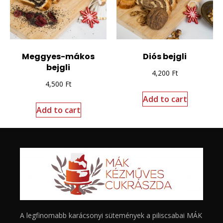
Meggyes-mákos
Diós bejgli
bejgli
4,200
Ft
4,500
Ft
Add to cart
Add to cart
A legfinomabb karácsonyi sütemények a piliscsabai MÁK