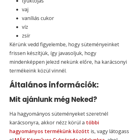
tyúktojás
vaj
vaníliás cukor
víz
zsír
Kérünk vedd figyelembe, hogy süteményeinket
frissen készítjük, így javasoljuk, hogy
mindenképpen jelezd nekünk előre, ha karácsonyi
termékeink közül vinnél.
Általános információk:
Mit ajánlunk még Neked?
Ha hagyományos süteményeket szeretnél
karácsonyra, akkor nézz körül a
többi
hagyományos termékünk között
is, vagy látogass