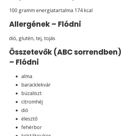
100 gramm energiatartalma 174 kcal
Allergének – Flódni
dió, glutén, tej, tojás
Összetevők (ABC sorrendben)
– Flódni
alma
baracklekvár
búzaliszt
citromhéj
dió
élesztő
fehérbor
kristálycukor