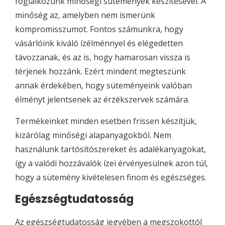
foglalkozunk minőségi sütemények készítésével. A
minőség az, amelyben nem ismerünk
kompromisszumot. Fontos számunkra, hogy
vásárlóink kiváló ízélménnyel és elégedetten
távozzanak, és az is, hogy hamarosan vissza is
térjenek hozzánk. Ezért mindent megteszünk
annak érdekében, hogy süteményeink valóban
élményt jelentsenek az érzékszervek számára.
Termékeinket minden esetben frissen készítjük,
kizárólag minőségi alapanyagokból. Nem
használunk tartósítószereket és adalékanyagokat,
így a valódi hozzávalók ízei érvényesülnek azon túl,
hogy a sütemény kivételesen finom és egészséges.
Egészségtudatosság
Az egészségtudatosság jegyében a megszokottól