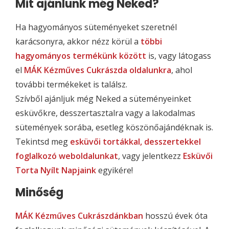
Mit ajánlunk még Neked?
Ha hagyományos süteményeket szeretnél
karácsonyra, akkor nézz körül a
többi
hagyományos termékünk között
is, vagy látogass
el
MÁK Kézműves Cukrászda oldalunkra
, ahol
további termékeket is találsz.
Szívből ajánljuk még Neked a süteményeinket
esküvőkre, desszertasztalra vagy a lakodalmas
sütemények sorába, esetleg köszönőajándéknak is.
Tekintsd meg
esküvői tortákkal, desszertekkel
foglalkozó weboldalunkat
, vagy jelentkezz
Esküvői
Torta Nyílt Napjaink
egyikére!
Minőség
MÁK Kézműves Cukrászdánkban
hosszú évek óta