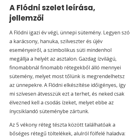
A Flódni szelet leírása,
jellemzői
A Flódni igazi év végi, ünnepi sütemény. Legyen szó
a karácsony, hanuka, szilveszter és újév
eseményeiről, a szimbolikus süti mindenhol
megállja a helyét az asztalon. Gazdag ízvilágú,
finomabbnál finomabb rétegekből álló mennyei
sütemény, melyet most tőlünk is megrendelhetsz
az ünnepekre. A Flódni elkészítése időigényes, így
mi szívesen átvesszük ezt a terhet, és neked csak
élvezned kell a csodás ízeket, melyet ebbe az
ínycsiklandó süteménybe zártunk.
Az 5 vékony réteg tészta között találhatóak a
bőséges rétegű töltelékek, alulról fölfelé haladva: