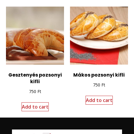
Gesztenyés pozsonyi
Mákos pozsonyi kifli
kifli
750
Ft
750
Ft
Add to cart
Add to cart