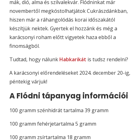
mák, dió, alma és szilvalekvár. Flódninkat már
novembertől megkóstolhatjátok Cukrászdánkban,
hiszen már a ráhangolódás korai időszakától
készítjük nektek. Gyertek el hozzánk és még a
karácsonyi roham előtt vigyetek haza ebből a
finomságból.
Tudtad, hogy nálunk
Habkarikát
is tudsz rendelni?
A karácsonyi előrendeléseket 2024. december 20-ig,
péntekig várjuk!
A Flódni tápanyag információi
100 gramm szénhidrát tartalma 39 gramm
100 gramm fehérjetartalma 5 gramm
100 gramm zsírtartalma 18 gramm