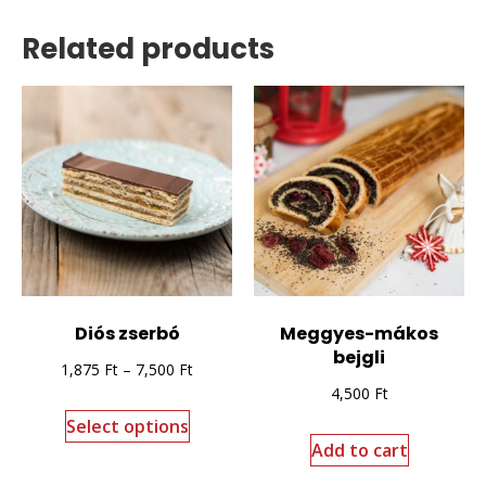
Related products
Diós zserbó
Meggyes-mákos
bejgli
1,875
Ft
–
7,500
Ft
4,500
Ft
Select options
Add to cart