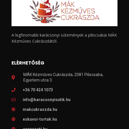
A legfinomabb karácsonyi sütemények a piliscsabai MÁK
Kézműves Cukrászdától.
ELÉRHETŐSÉG
MÁK Kézműves Cukrászda, 2081 Piliscsaba,
Egyetem utca 3.
+36 70 424 1073
info@karacsonyisutik.hu
makcukraszda.hu
eskuvoi-tortak.hu
cegessuti.hu